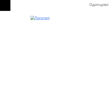
Одинцово
Звоните
8-495-642-59-52
8-929-613-09-66
Пишите
Без перерыва, выходных и праздничных дней
Одинцово
Одинцово, бульвар Любы Новоселовой, дом
13