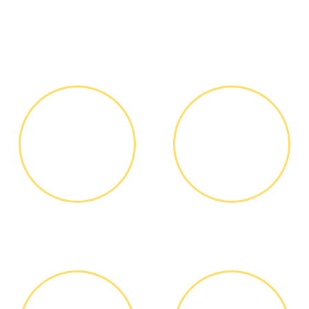
Как мы работаем
ЗВОНОК ИЛИ
ВЫЕЗД
ЗАЯВКА НА
МАСТЕРА
САЙТЕ
Вы узнаете точную
Выезд мастера БЕСПЛАТНО *
стоимость ремонта по
телефону, никаких переплат
и скрытых платежей