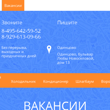
Вакансии
Звоните
Пишите
8-495-642-59-52
8-929-613-09-66
Без перерыва,
Одинцово
выходных и
Одинцово, бульвар
праздничных дней
Любы Новоселовой,
дом 13
я
Холодильник
Кондиционер
Шлагбаум
Воро
ВАКАНСИИ