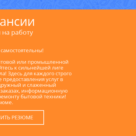
ансии
 на работу
 самостоятельны!
бытовой или промышленной
йтесь к сильнейшей лиге
а! Здесь для каждого строго
е предоставления услуг в
 дружный и слаженный
в заказах, информационную
ремонту бытовой техники!
зюме.
ВИТЬ РЕЗЮМЕ