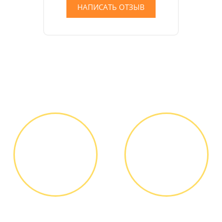
НАПИСАТЬ ОТЗЫВ
Как мы работаем
ЗВОНОК ИЛИ
ВЫЕЗД
ЗАЯВКА НА
МАСТЕРА
САЙТЕ
Вы узнаете точную
Выезд мастера БЕСПЛАТНО *
стоимость ремонта по
телефону, никаких переплат